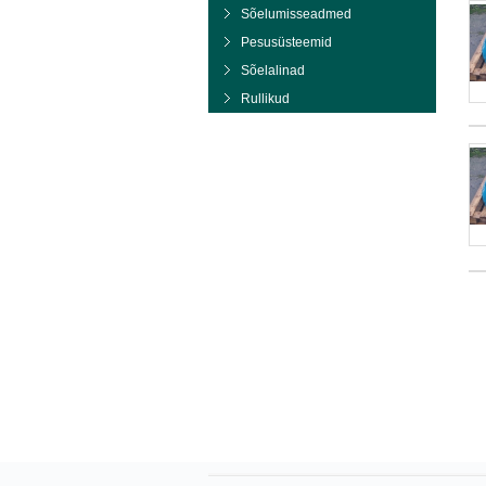
Sõelumisseadmed
Pesusüsteemid
Sõelalinad
Rullikud