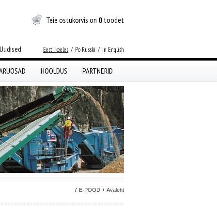
Teie ostukorvis on
0
toodet
Uudised
Eesti keeles
/
Po Russki
/
In English
ARUOSAD
HOOLDUS
PARTNERID
/
E-POOD
/
Avaleht