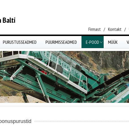
 Balti
Firmast
/
Kontakt
/
PURUSTUSSEADMED
PUURIMISSEADMED
E-POOD
MÜÜK
V
oonuspurustid