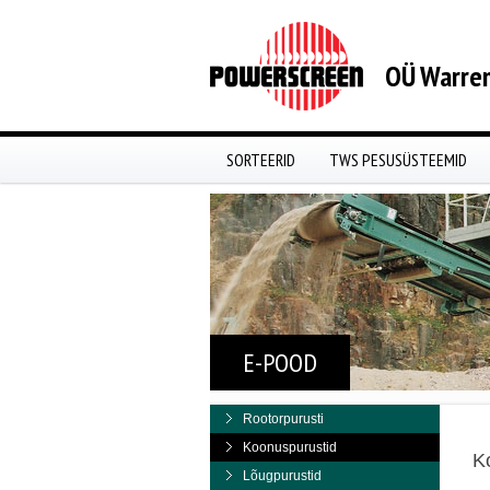
OÜ Warren
SORTEERID
TWS PESUSÜSTEEMID
E-POOD
Rootorpurusti
Koonuspurustid
K
Lõugpurustid