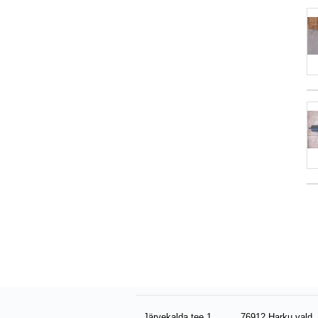
Järvekalda tee 1
76912 Harku vald