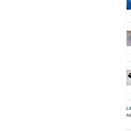
Lö
A6