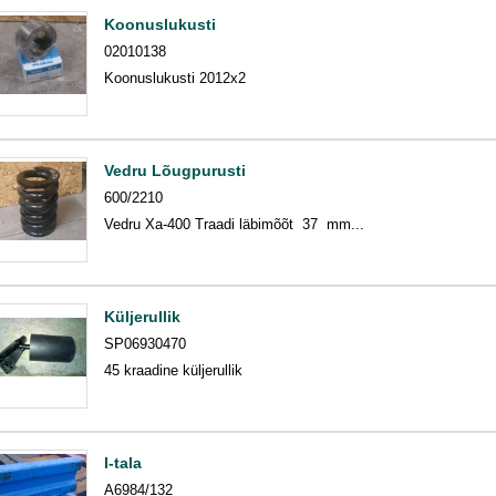
Koonuslukusti
02010138
Koonuslukusti 2012x2
Vedru Lõugpurusti
600/2210
Vedru Xa-400 Traadi läbimõõt 37 mm...
Küljerullik
SP06930470
45 kraadine küljerullik
I-tala
A6984/132