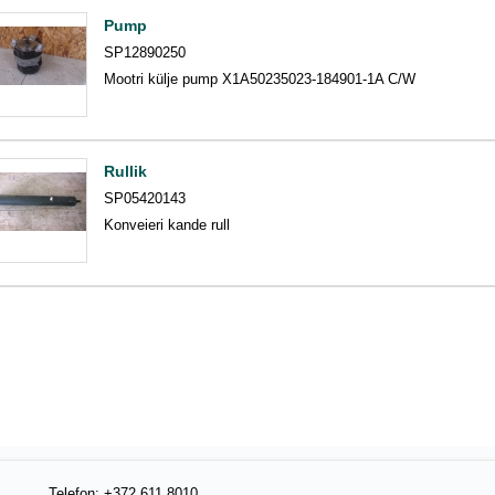
Pump
SP12890250
Mootri külje pump X1A50235023-184901-1A C/W
Rullik
SP05420143
Konveieri kande rull
Telefon: +372 611 8010