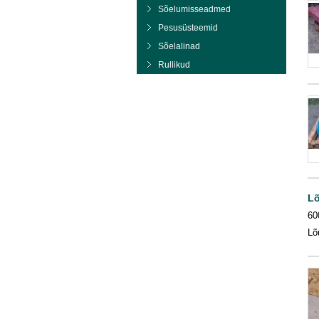
Sõelumisseadmed
Pesusüsteemid
Sõelalinad
Rullikud
Lõ
60
Lõ