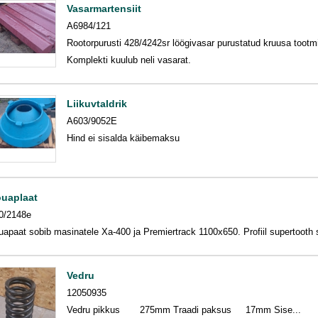
Vasarmartensiit
A6984/121
Rootorpurusti 428/4242sr löögivasar purustatud kruusa tootm
Komplekti kuulub neli vasarat.
Liikuvtaldrik
A603/9052E
Hind ei sisalda käibemaksu
uaplaat
0/2148e
uapaat sobib masinatele Xa-400 ja Premiertrack 1100x650. Profiil supertoot
Vedru
12050935
Vedru pikkus 275mm Traadi paksus 17mm Sise...