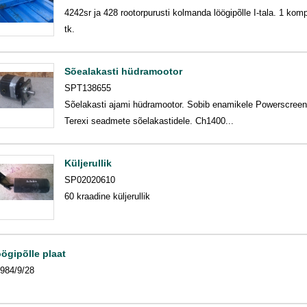
4242sr ja 428 rootorpurusti kolmanda löögipõlle I-tala. 1 komp
tk.
Sõealakasti hüdramootor
SPT138655
Sõelakasti ajami hüdramootor. Sobib enamikele Powerscreeni
Terexi seadmete sõelakastidele. Ch1400...
Küljerullik
SP02020610
60 kraadine küljerullik
ögipõlle plaat
984/9/28