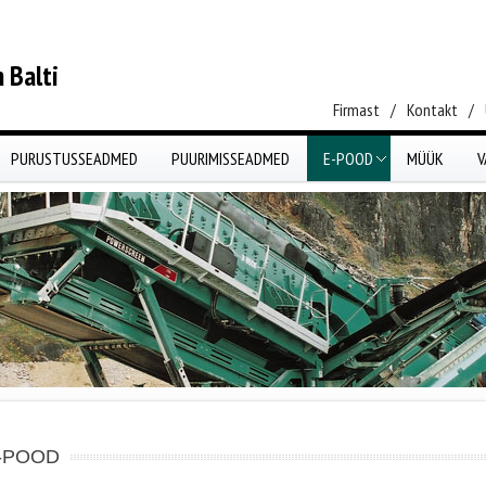
 Balti
Firmast
/
Kontakt
/
PURUSTUSSEADMED
PUURIMISSEADMED
E-POOD
MÜÜK
V
-POOD