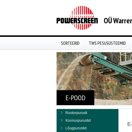
OÜ Warren
SORTEERID
TWS PESUSÜSTEEMID
E-POOD
Rootorpurusti
Koonuspurustid
E
Lõugpurustid