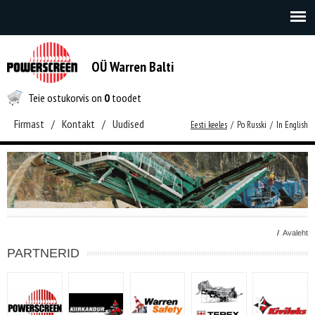
OÜ Warren Balti
Teie ostukorvis on
0
toodet
Firmast
/
Kontakt
/
Uudised
Eesti keeles
/
Po Russki
/
In English
/
Avaleht
PARTNERID