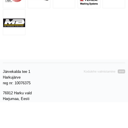
Järvekalda tee 1
Kodulehe valmistamine
Harkujärve
reg nr: 10076375
76912 Harku vald
Harjumaa, Eesti
VAT EE 100280212
Telefon: +372 611 8010
E- mail:
info@warren.ee