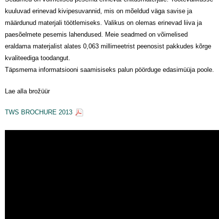
kuuluvad erinevad kivipesuvannid, mis on mõeldud väga savise ja
määrdunud materjali töötlemiseks. Valikus on olemas erinevad liiva ja
paesõelmete pesemis lahendused. Meie seadmed on võimelised
eraldama materjalist alates 0,063 millimeetrist peenosist pakkudes kõrge
kvaliteediga toodangut.
Täpsmema informatsiooni saamisiseks palun pöörduge edasimüüja poole.
Lae alla brožüür
TWS BROCHURE 2013