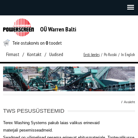
OÜ Warren Balti
Teie ostukorvis on
0
toodet
Firmast
/
Kontakt
/
Uudised
Eesti keeles
/
Po Russki
/
In English
/
Avaleht
TWS PESUSÜSTEEMID
Terex Washing Systems pakub laias valikus erinevaid
materjali pesemisseadmeid.
Seadmed on võimelised pesema erinevat ehitusmaterjale. Tootevalikusse