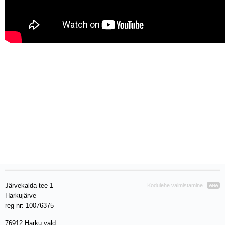
Järvekalda tee 1
Kodulehe valmistamine
Harkujärve
reg nr: 10076375
76912 Harku vald