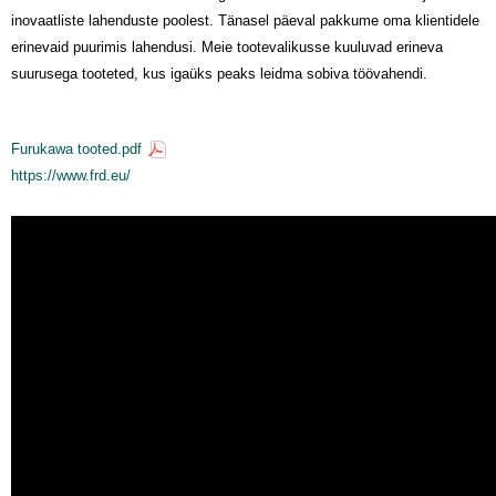
inovaatliste lahenduste poolest. Tänasel päeval pakkume oma klientidele
erinevaid puurimis lahendusi. Meie tootevalikusse kuuluvad erineva
suurusega tooteted, kus igaüks peaks leidma sobiva töövahendi.
Furukawa tooted.pdf
https://www.frd.eu/