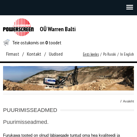
OÜ Warren Balti
Teie ostukorvis on
0
toodet
Firmast
/
Kontakt
/
Uudised
Eesti keeles
/
Po Russki
/
In English
/
Avaleht
PUURIMISSEADMED
Puurimisseadmed.
Furukawa tooted on olnud läbiaegade tuntud oma hea kvaliteedi ja