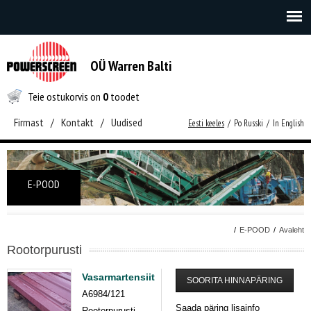
OÜ Warren Balti
Teie ostukorvis on
0
toodet
Firmast
/
Kontakt
/
Uudised
Eesti keeles
/
Po Russki
/
In English
E-POOD
/
E-POOD
/
Avaleht
Rootorpurusti
Vasarmartensiit
SOORITA HINNAPÄRING
A6984/121
Saada päring lisainfo
Rootorpurusti