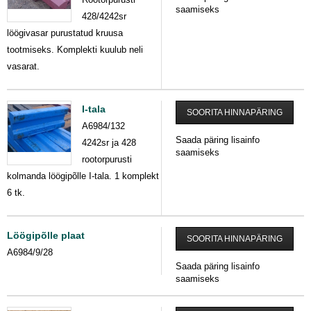
saamiseks
428/4242sr
löögivasar purustatud kruusa
tootmiseks. Komplekti kuulub neli
vasarat.
I-tala
SOORITA HINNAPÄRING
A6984/132
Saada päring lisainfo
4242sr ja 428
saamiseks
rootorpurusti
kolmanda löögipõlle I-tala. 1 komplekt
6 tk.
Löögipõlle plaat
SOORITA HINNAPÄRING
A6984/9/28
Saada päring lisainfo
saamiseks