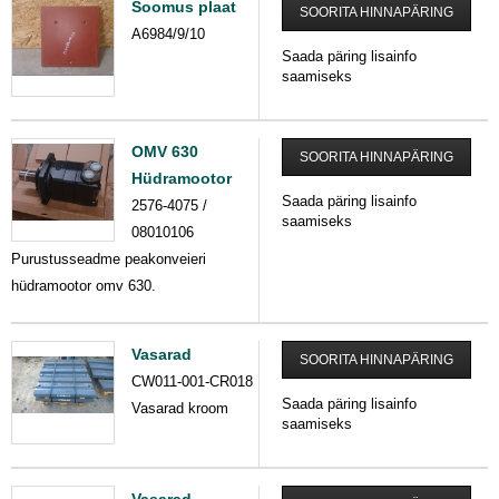
Soomus plaat
SOORITA HINNAPÄRING
A6984/9/10
Saada päring lisainfo
saamiseks
OMV 630
SOORITA HINNAPÄRING
Hüdramootor
Saada päring lisainfo
2576-4075 /
saamiseks
08010106
Purustusseadme peakonveieri
hüdramootor omv 630.
Vasarad
SOORITA HINNAPÄRING
CW011-001-CR018
Saada päring lisainfo
Vasarad kroom
saamiseks