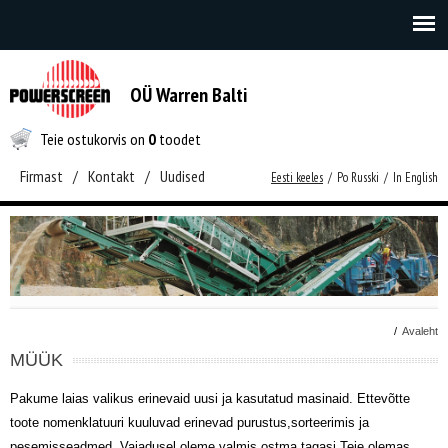
OÜ Warren Balti
Teie ostukorvis on
0
toodet
Firmast
/
Kontakt
/
Uudised
Eesti keeles
/
Po Russki
/
In English
/
Avaleht
MÜÜK
Pakume laias valikus erinevaid uusi ja kasutatud masinaid. Ettevõtte
toote nomenklatuuri kuuluvad erinevad purustus,sorteerimis ja
pesemisseadmed. Vajadusel oleme valmis ostma tagasi Teie olemas