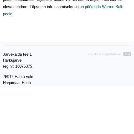
oleva seadme. Täpsema info saamiseks palun
pöörduda Warren Balti
poole
.
Järvekalda tee 1
Kodulehe valmistamine
Harkujärve
reg nr: 10076375
76912 Harku vald
Harjumaa, Eesti
VAT EE 100280212
Telefon: +372 611 8010
E- mail:
info@warren.ee