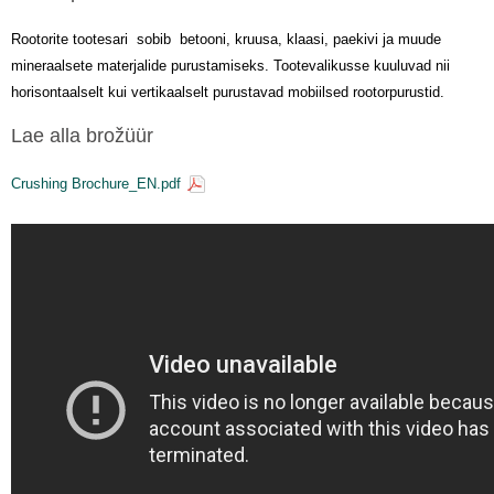
Rootorite tootesari sobib betooni, kruusa, klaasi, paekivi ja muude
mineraalsete materjalide purustamiseks. Tootevalikusse kuuluvad nii
horisontaalselt kui vertikaalselt purustavad mobiilsed rootorpurustid.
Lae alla brožüür
Crushing Brochure_EN.pdf