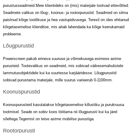
purustusseadmeid.Meie klientideks on (mis) materjale tootvad ettevõtted.
Seadmete valikus on lõug-, koonus- ja rootorpurustid. Seadmed on silma
paistnud kõrge tootlikuse ja hea vastupidvusega. Terexil on üles ehitanud
kõrgetasemelise klienditoe, mis aitab lahendada ka kõige keerukamaid
probleeme.
Lõugpurustid
Powerscreen pakub erineva suuruse ja võimekusega esimese astme
purusteid. Tootevalikus on seadmeid, mis sobivad väikesemahulistele
lammutusobjektidele kui ka suurtesse karjääridesse. Lõugpurustid
sobivad purustama materjale, mille suurus varieerub 0-1100mm.
Koonuspurustid
Koonuspurusteid kasutatakse kõrgetasemelise killustiku ja purukruusa
tootmisel. Seade on sobiv koos töötama nii lõugpurusti kui ka järel
sõeltega.Tegemist on teise astme mobiilse purustiga.
Rootorpurusti