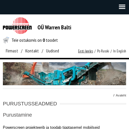
OÜ Warren Balti
Teie ostukorvis on
0
toodet
Firmast
/
Kontakt
/
Uudised
Eesti keeles
/
Po Russki
/
In English
/
Avaleht
PURUSTUSSEADMED
Purustamine
Powerscreen projekteerib ja toodab tipptasemel mobiilseid