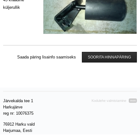
küljerullik
Saada päring lisainfo saamiseks
SOORITA HINNAPÄRING
Järvekalda tee 1
Kodulehe valmistamine
Harkujärve
reg nr: 10076375
76912 Harku vald
Harjumaa, Eesti
VAT EE 100280212