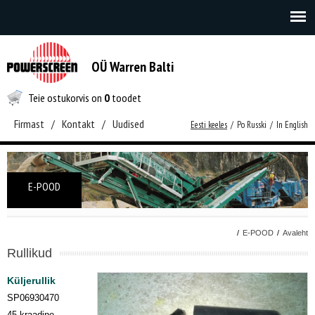
OÜ Warren Balti
Teie ostukorvis on
0
toodet
Firmast
/
Kontakt
/
Uudised
Eesti keeles
/
Po Russki
/
In English
E-POOD
/
E-POOD
/
Avaleht
Rullikud
Küljerullik
SP06930470
45 kraadine