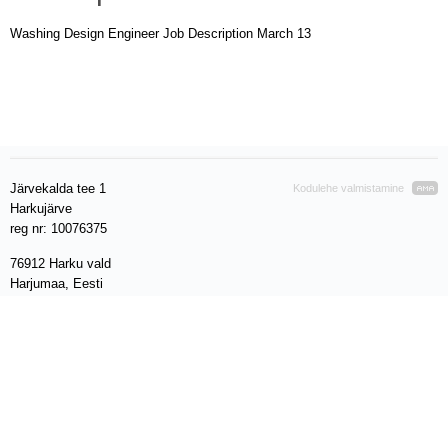
Washing Design Engineer Job Description March 13
Järvekalda tee 1
Kodulehe valmistamine
Harkujärve
reg nr: 10076375
76912 Harku vald
Harjumaa, Eesti
VAT EE 100280212
Telefon: +372 611 8010
E- mail:
info@warren.ee