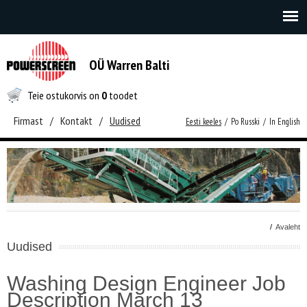
OÜ Warren Balti
Teie ostukorvis on
0
toodet
Firmast
/
Kontakt
/
Uudised
Eesti keeles
/
Po Russki
/
In English
/
Avaleht
Uudised
Washing Design Engineer Job
Description March 13